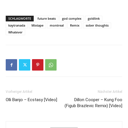
SCHLAGWORTE
future beats
god complex
goldlink
kaytranada
Mixtape
montreal
Remix
sober thoughts
Whatever
Vorheriger Artikel
Nächster Artikel
Olli Banjo – Ecstasy [Video]
Dillon Cooper – Kung Foo
(Figub Brazlevic Remix) [Video]