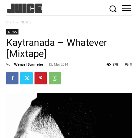
Start
NEWS
NEWS
Kaytranada – Whatever
[Mixtape]
Von
Wenzel Burmeier
-
15. Mai 2014
978
0