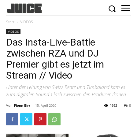
Start
VIDEOS
VIDEOS
Das Insta-Live-Battle
zwischen RZA und DJ
Premier gibt es jetzt im
Stream // Video
Unter der Leitung von Swizz Beatz und Timbaland kam es
zum digitalen Sound-Clash zwischen den Producer-Ikonen.
Von
Fionn Birr
-
15. April 2020
1692
0