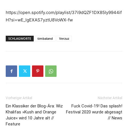
https://open.spotify.com/playlist/37i9dQZF1DX85Iy9944if
H?si=wE_lgEXAS7yztU8VoWX-fw
SCHLAGWORTE
timbaland
Verzuz
Vorheriger Artikel
Nächster Artikel
Ein Klassiker der Blog-Ära: Wiz
Fuck Covid-19! Das splash!
Khalifas »Kush and Orange
Festival 2020 wurde abgesagt
Juice« wird 10 Jahre alt //
// News
Feature