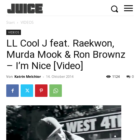
Start
VIDEOS
VIDEOS
LL Cool J feat. Raekwon,
Murda Mook & Ron Brownz
– I’m Nice [Video]
Von
Katrin Melchior
-
14. Oktober 2014
1124
0