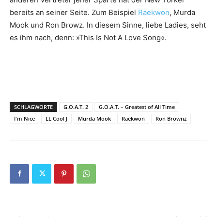
bereits an seiner Seite. Zum Beispiel
Raekwon
, Murda
Mook und Ron Browz. In diesem Sinne, liebe Ladies, seht
es ihm nach, denn: »This Is Not A Love Song«.
SCHLAGWORTE
G.O.A.T. 2
G.O.A.T. – Greatest of All Time
I'm Nice
LL Cool J
Murda Mook
Raekwon
Ron Brownz