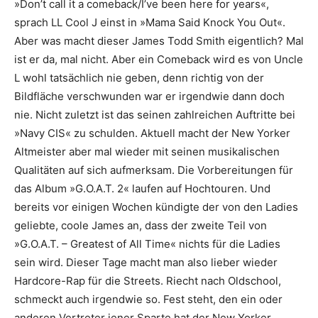
»Don’t call it a comeback/I’ve been here for years«,
sprach LL Cool J einst in »Mama Said Knock You Out«.
Aber was macht dieser James Todd Smith eigentlich? Mal
ist er da, mal nicht. Aber ein Comeback wird es von Uncle
L wohl tatsächlich nie geben, denn richtig von der
Bildfläche verschwunden war er irgendwie dann doch
nie. Nicht zuletzt ist das seinen zahlreichen Auftritte bei
»Navy CIS« zu schulden. Aktuell macht der New Yorker
Altmeister aber mal wieder mit seinen musikalischen
Qualitäten auf sich aufmerksam. Die Vorbereitungen für
das Album »G.O.A.T. 2« laufen auf Hochtouren. Und
bereits vor einigen Wochen kündigte der von den Ladies
geliebte, coole James an, dass der zweite Teil von
»G.O.A.T. – Greatest of All Time« nichts für die Ladies
sein wird. Dieser Tage macht man also lieber wieder
Hardcore-Rap für die Streets. Riecht nach Oldschool,
schmeckt auch irgendwie so. Fest steht, den ein oder
anderen Vertreter jener Sparte hat der New Yorker