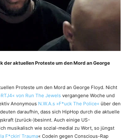
ack der aktuellen Proteste um den Mord an George
tuellen Proteste um den Mord an George Floyd. Nicht
»RTJ4« von Run The Jewels
vergangene Woche und
lektiv Anonymous
N.W.A.s »F*uck The Police«
über den
 deuten daraufhin, dass sich HipHop durch die aktuelle
skraft (zurück-)besinnt. Auch einige US-
h musikalisch wie sozial-medial zu Wort, so jüngst
la F*ckin‘ Trauma
« Codein gegen Conscious-Rap