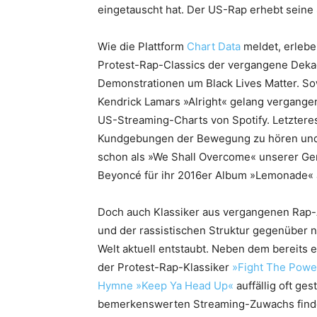
eingetauscht hat. Der US-Rap erhebt seine
Wie die Plattform
Chart Data
meldet, erlebe
Protest-Rap-Classics der vergangene Deka
Demonstrationen um Black Lives Matter. So
Kendrick Lamars »Alright« gelang vergange
US-Streaming-Charts von Spotify. Letzteres
Kundgebungen der Bewegung zu hören und 
schon als »We Shall Overcome« unserer Gene
Beyoncé für ihr 2016er Album »Lemonade« a
Doch auch Klassiker aus vergangenen Rap-
und der rassistischen Struktur gegenüber 
Welt aktuell entstaubt. Neben dem bereits
der Protest-Rap-Klassiker
»Fight The Powe
Hymne »Keep Ya Head Up«
auffällig oft ge
bemerkenswerten Streaming-Zuwachs findet 