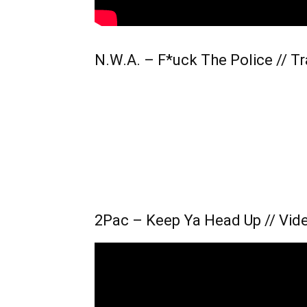
N.W.A. – F*uck The Police // T
2Pac – Keep Ya Head Up // Vid