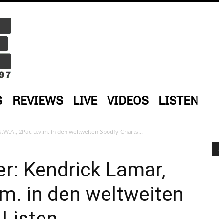
S
REVIEWS
LIVE
VIDEOS
LISTEN
.W.A., 2Pac u.v.m. in den weltweiten Spotify-Charts...
er: Kendrick Lamar,
.m. in den weltweiten
 Listen