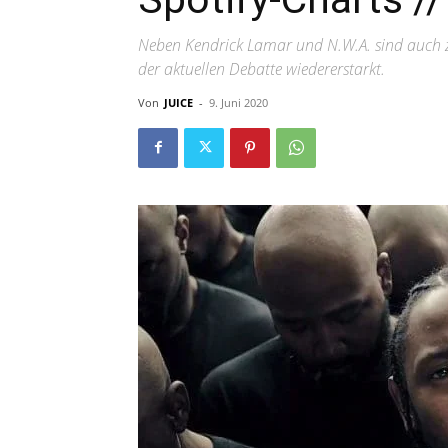
Neben Kendrick Lamar und N.W.A. sind auch za
der aktuellen Debatte wiedererstarkt.
Von
JUICE
-
9. Juni 2020