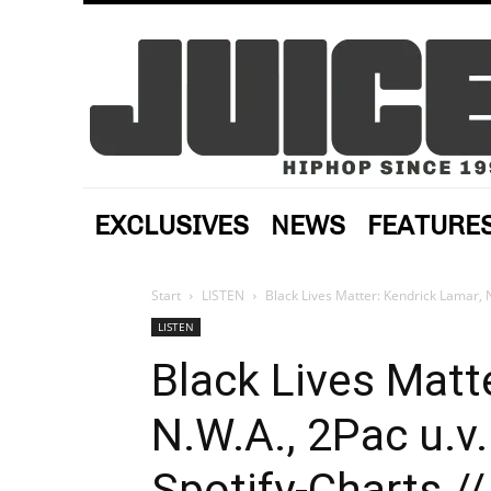
EXCLUSIVES
NEWS
FEATURE
Start
LISTEN
Black Lives Matter: Kendrick Lamar, N
LISTEN
Black Lives Matt
N.W.A., 2Pac u.v
Spotify-Charts //