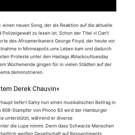
e
einen neuen Song, der als Reaktion auf die aktuelle
olizeigewalt zu lesen ist. Schon der Titel »I Can’t
Worte des Afroamerikaners George Floyd, der heute vor
estnahme in Minneapolis ums Leben kam und dadurch
weiten Proteste unter den Hastags
#
blackouttuesday
sem Wochenende gingen für in vielen Städten auf der
hema demonstrieren.
ystem Derek Chauvin«
haupt liefert Samy nun einen musikalischen Beitrag in
en 808-Stampfer von Phono 83 wird der Hamburger
e unterstützt, während er diverse
unter die Lupe nimmt. Denn dass Schwarze Menschen
rheitlich weißen Gesellschaft auf Ressentiments