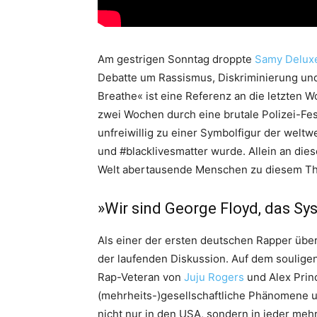
Am gestrigen Sonntag droppte
Samy Delux
Debatte um Rassismus, Diskriminierung und P
Breathe« ist eine Referenz an die letzten 
zwei Wochen durch eine brutale Polizei-F
unfreiwillig zu einer Symbolfigur der welt
und #blacklivesmatter wurde. Allein an die
Welt abertausende Menschen zu diesem T
»Wir sind George Floyd, das S
Als einer der ersten deutschen Rapper über
der laufenden Diskussion. Auf dem soulig
Rap-Veteran von
Juju Rogers
und Alex Princ
(mehrheits-)gesellschaftliche Phänomene 
nicht nur in den USA, sondern in jeder meh