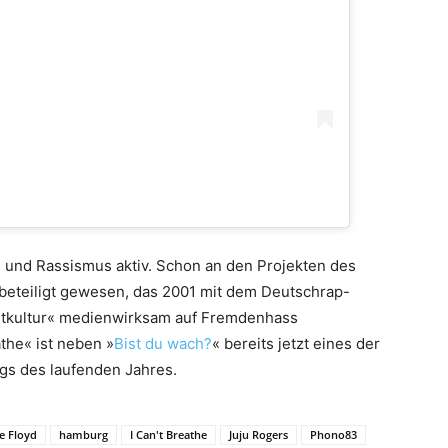
g und Rassismus aktiv. Schon an den Projekten des
 beteiligt gewesen, das 2001 mit dem Deutschrap-
htkultur« medienwirksam auf Fremdenhass
the« ist neben »
Bist du wach?
« bereits jetzt eines der
gs des laufenden Jahres.
e Floyd
hamburg
I Can't Breathe
Juju Rogers
Phono83