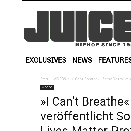
EXCLUSIVES
NEWS
FEATURE
Start
VIDEOS
»I Can’t Breathe« – Samy Deluxe verö
VIDEOS
»I Can’t Breathe
veröffentlicht S
Lives-Matter-Pro