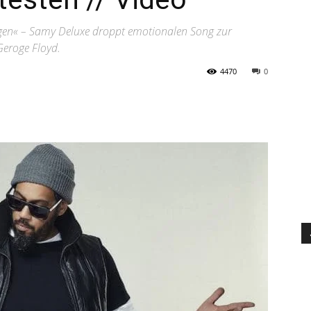
sagen« – Samy Deluxe droppt emotionalen Song zur
Geroge Floyd.
4470
0