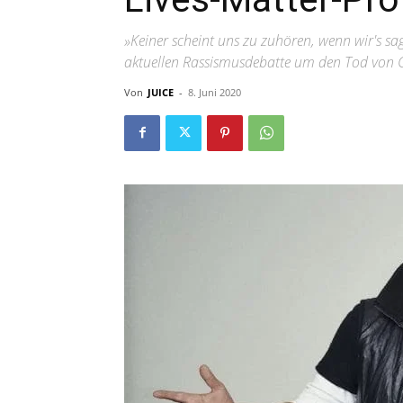
»Keiner scheint uns zu zuhören, wenn wir's 
aktuellen Rassismusdebatte um den Tod von 
Von
JUICE
-
8. Juni 2020