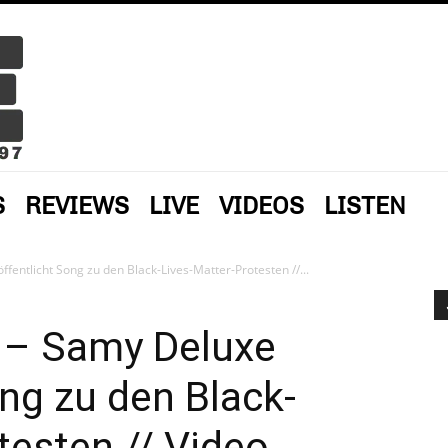
S
REVIEWS
LIVE
VIDEOS
LISTEN
ffentlicht Song zu den Black-Lives-Matter-Protesten //...
« – Samy Deluxe
ong zu den Black-
testen // Video