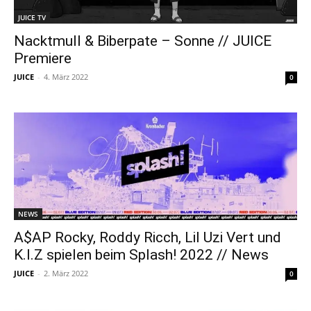
JUICE TV
Nacktmull & Biberpate – Sonne // JUICE
Premiere
JUICE
-
4. März 2022
0
NEWS
A$AP Rocky, Roddy Ricch, Lil Uzi Vert und
K.I.Z spielen beim Splash! 2022 // News
JUICE
-
2. März 2022
0