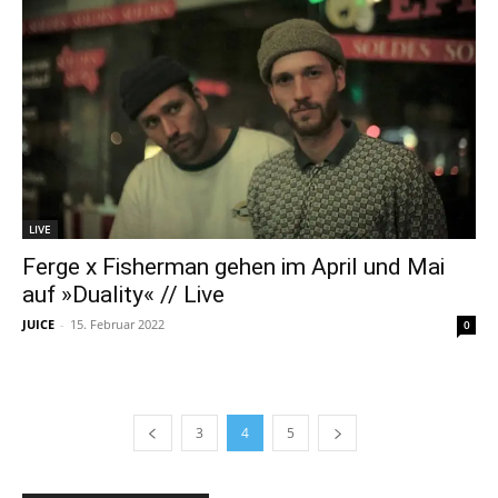
LIVE
Ferge x Fisherman gehen im April und Mai
auf »Duality« // Live
JUICE
-
15. Februar 2022
0
3
4
5