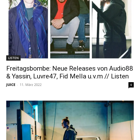
LISTEN
Freitagsbombe: Neue Releases von Audio88
& Yassin, Luvre47, Fid Mella u.v.m // Listen
JUICE
-
11. März 2022
0