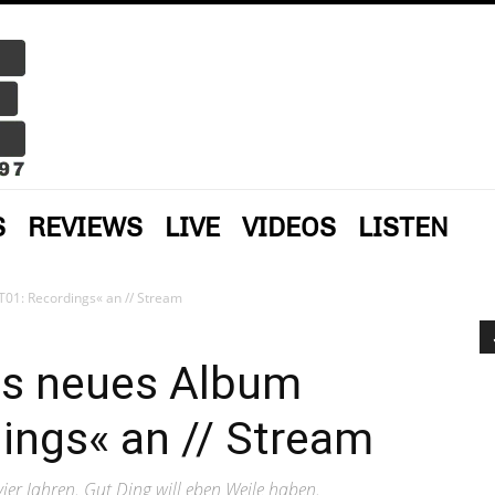
S
REVIEWS
LIVE
VIDEOS
LISTEN
01: Recordings« an // Stream
ts neues Album
ings« an // Stream
ier Jahren. Gut Ding will eben Weile haben.