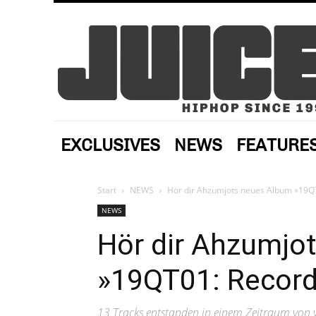
EXCLUSIVES
NEWS
FEATURE
Start
NEWS
Hör dir Ahzumjots neues Album »19QT
NEWS
Hör dir Ahzumjo
»19QT01: Record
13 Tracks entstanden in einem Zeitraum von v