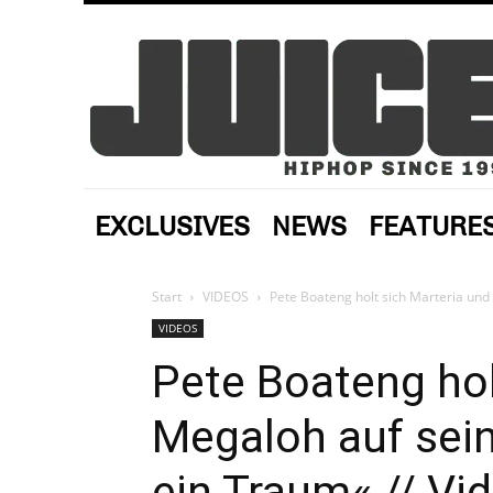
EXCLUSIVES
NEWS
FEATURE
Start
VIDEOS
Pete Boateng holt sich Marteria und
VIDEOS
Pete Boateng hol
Megaloh auf sein
ein Traum« // Vi