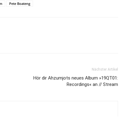
um
Pete Boateng
Nächster Artikel
Hör dir Ahzumjots neues Album »19QT01:
Recordings« an // Stream