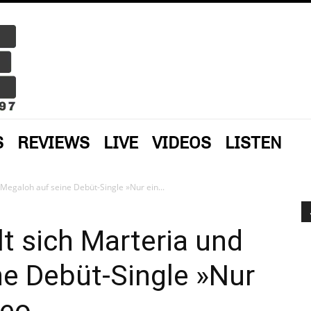
S
REVIEWS
LIVE
VIDEOS
LISTEN
 Megaloh auf seine Debüt-Single »Nur ein...
t sich Marteria und
e Debüt-Single »Nur
deo