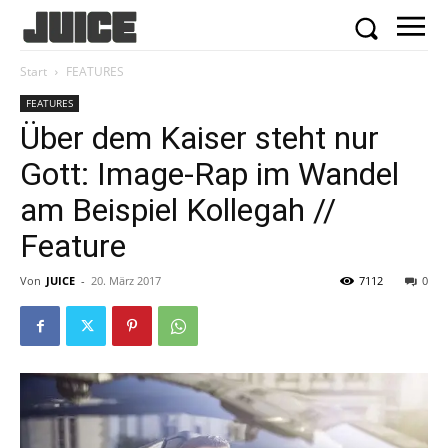
Start
FEATURES
FEATURES
Über dem Kaiser steht nur
Gott: Image-Rap im Wandel
am Beispiel Kollegah //
Feature
Von
JUICE
-
20. März 2017
7112
0