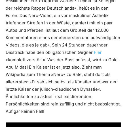
6-Millionen-Euro-Deal mit Warner? »Damit ist Kollegah
der reichste Rapper Deutschlands«, heißt es in den
Foren. Das Nero-Video, ein vor maskuliner Ästhetik
triefender Streifen in der Wüste, garniert mit ein paar
Autos und Pferden, ist laut dem Großteil der 12.000
Kommentatoren eines der »teuersten und aufwändigsten
Videos, die es je gab«. Sein 24 Stunden dauernder
Disstrack habe den obligatorischen Gegner
Fler
»komplett zerstört«. Was der Boss anfasst, wird zu Gold.
Abu Midas! Ein Kaiser ist er jetzt also. Zieht man
Wikipedia zum Thema »Nero« zu Rate, steht dort als
allererstes: »Er sah sich selbst als Künstler und war der
letzte Kaiser der julisch-claudischen Dynastie«.
Ähnlichkeiten zu aktuell real existierenden
Persönlichkeiten sind rein zufällig und nicht beabsichtigt.
Auf gar keinen Fall!