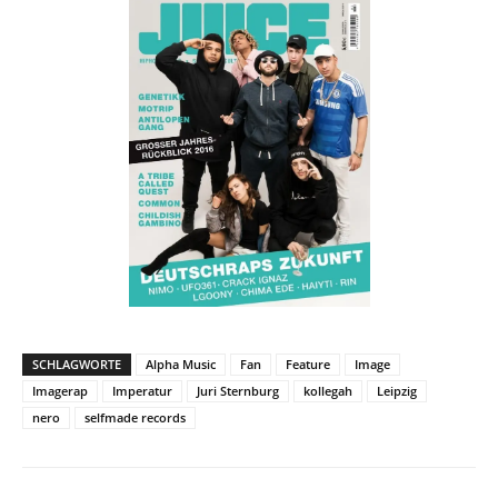
SCHLAGWORTE
Alpha Music
Fan
Feature
Image
Imagerap
Imperatur
Juri Sternburg
kollegah
Leipzig
nero
selfmade records