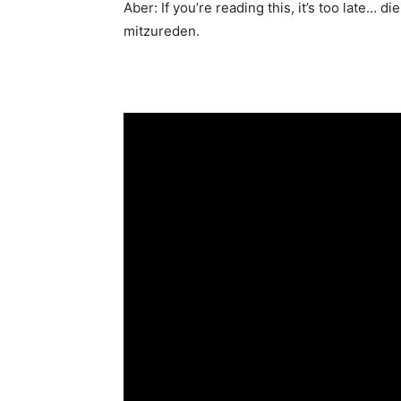
Aber: If you’re reading this, it’s too late… d
mitzureden.