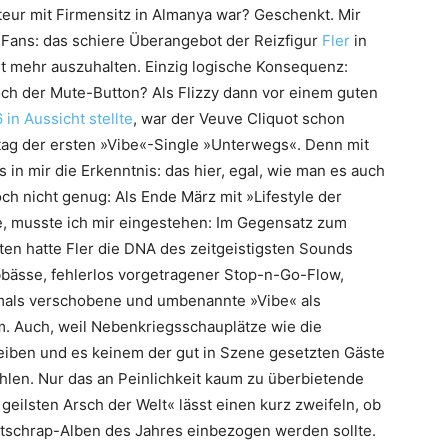
eur mit Firmensitz in Almanya war? Geschenkt. Mir
Fans: das schiere Überangebot der Reizfigur
Fler
in
cht mehr auszuhalten. Einzig logische Konsequenz:
noch der Mute-Button? Als Flizzy dann vor einem guten
 in Aussicht stellte
, war der Veuve Cliquot schon
setag der ersten »Vibe«-Single »Unterwegs«. Denn mit
n mir die Erkenntnis: das hier, egal, wie man es auch
ch nicht genug: Als Ende März mit »Lifestyle der
, musste ich mir eingestehen: Im Gegensatz zum
en hatte Fler die DNA des zeitgeistigsten Sounds
bbässe, fehlerlos vorgetragener Stop-n-Go-Flow,
als verschobene und umbenannte »Vibe« als
 Auch, weil Nebenkriegsschauplätze wie die
leiben und es keinem der gut in Szene gesetzten Gäste
hlen. Nur das an Peinlichkeit kaum zu überbietende
eilsten Arsch der Welt« lässt einen kurz zweifeln, ob
utschrap-Alben des Jahres einbezogen werden sollte.