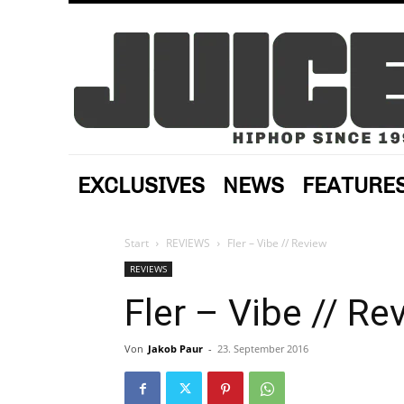
EXCLUSIVES
NEWS
FEATURE
Start
REVIEWS
Fler – Vibe // Review
REVIEWS
Fler – Vibe // Re
Von
Jakob Paur
-
23. September 2016