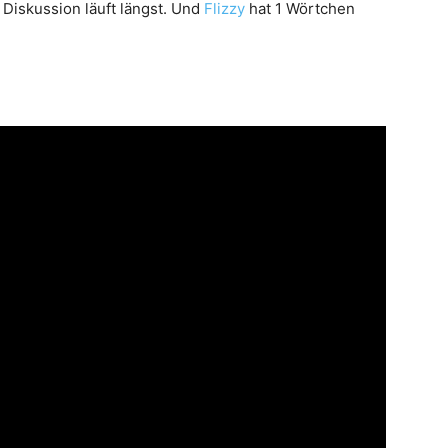
ie Diskussion läuft längst. Und
Flizzy
hat 1 Wörtchen