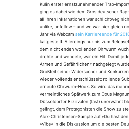
Kulin erster ernstzunehmender Trap-Import
ging es dabei wie dem Gros deutscher Rap-
all ihren Inkarnationen war schlichtweg ni
unlike, unfollow – und wo war hier gleich 
Jahr via Webcam
sein Karriereende für 2016
kaltgestellt. Allerdings nur bis zum Relea
dem nicht enden wollenden Ohrwurm wuchs i
drehte und wendete, war ein Hit. Damit jedo
Armen und Gefährlichen« nachgelegt wurde
Großteil seiner Widersacher und Konkurrent
wieder vollends entschlüsselt: rollende Su
erneute Ohrwurm-Hook. So wird das mehrm
vermeintliches Spätwerk zum Opus Magnum.
Düsseldorfer Erzrivalen (fast) unerwähnt b
gelingt, dem Protagonisten die Show zu ste
Alex-Christensen-Sample auf »Du hast den g
»Vibe« in die Diskussion um die besten De