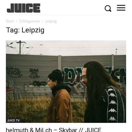
Start
Schlagworte
Leipzig
Tag: Leipzig
JUICE TV
helmuth & MiLch – Skybar // JUICE