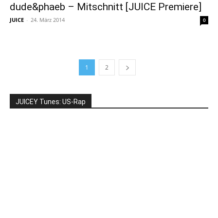
dude&phaeb – Mitschnitt [JUICE Premiere]
JUICE
-
24. März 2014
0
1
2
JUICEY Tunes: US-Rap