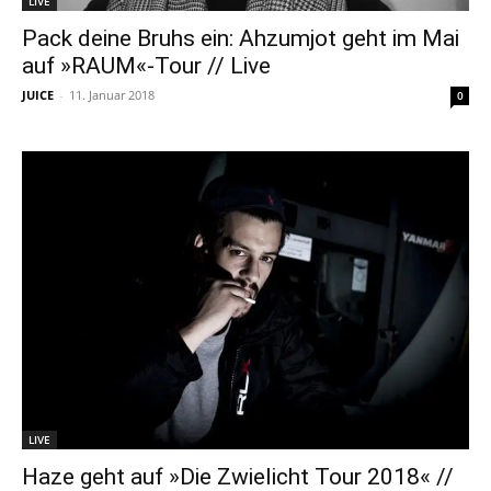
LIVE
Pack deine Bruhs ein: Ahzumjot geht im Mai
auf »RAUM«-Tour // Live
JUICE
-
11. Januar 2018
0
LIVE
Haze geht auf »Die Zwielicht Tour 2018« //