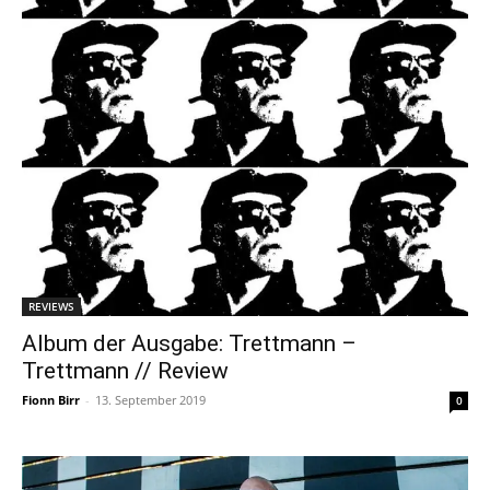
REVIEWS
Album der Ausgabe: Trettmann –
Trettmann // Review
Fionn Birr
-
13. September 2019
0