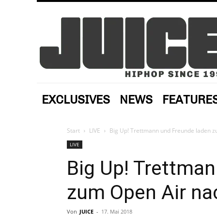
EXCLUSIVES
NEWS
FEATURE
Start
LIVE
Big Up! Trettmann und Freunde laden zu
LIVE
Big Up! Trettman
zum Open Air nach
Von
JUICE
-
17. Mai 2018