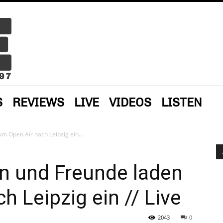
S
REVIEWS
LIVE
VIDEOS
LISTEN
m Open Air nach Leipzig ein...
n und Freunde laden
 Leipzig ein // Live
2043
0