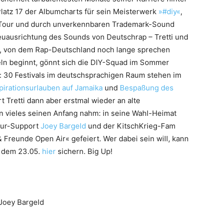
Platz 17 der Albumcharts für sein Meisterwerk
»#diy«
,
n Tour und durch unverkennbaren Trademark-Sound
Neuausrichtung des Sounds von Deutschrap – Tretti und
, von dem Rap-Deutschland noch lange sprechen
eln beginnt, gönnt sich die DIY-Squad im Sommer
t: 30 Festivals im deutschsprachigen Raum stehen im
pirationsurlauben auf Jamaika
und
Bespaßung des
t Tretti dann aber erstmal wieder an alte
n vieles seinen Anfang nahm: in seine Wahl-Heimat
our-Support
Joey Bargeld
und der KitschKrieg-Fam
 Freunde Open Air« gefeiert. Wer dabei sein will, kann
ab dem 23.05.
hier
sichern. Big Up!
Joey Bargeld