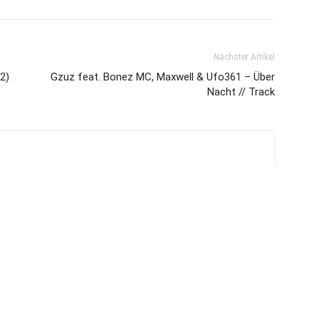
Nächster Artikel
2)
Gzuz feat. Bonez MC, Maxwell & Ufo361 – Über
Nacht // Track