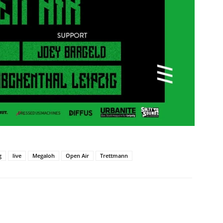
g
live
Megaloh
Open Air
Trettmann