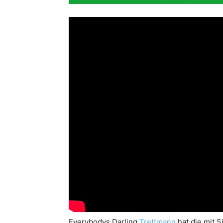
Everybodys Darling
Trettmann
hat die mit S