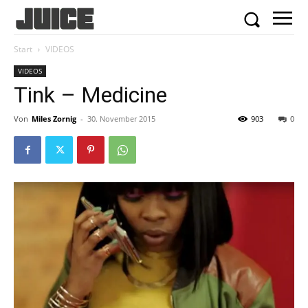
Start
VIDEOS
VIDEOS
Tink – Medicine
Von
Miles Zornig
-
30. November 2015
903
0