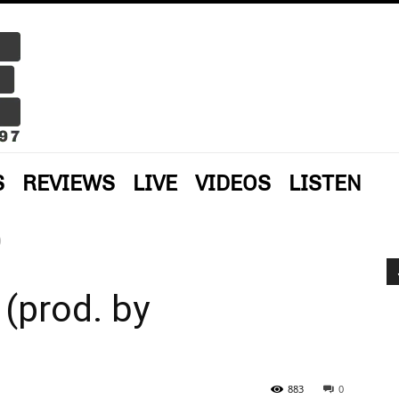
S
REVIEWS
LIVE
VIDEOS
LISTEN
)
 (prod. by
883
0