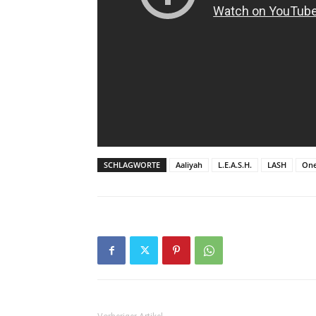
SCHLAGWORTE
Aaliyah
L.E.A.S.H.
LASH
One