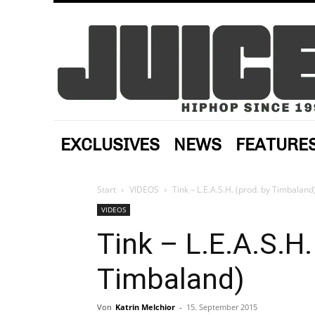
EXCLUSIVES
NEWS
FEATURE
Start
VIDEOS
Tink – L.E.A.S.H. (prod. by Timbaland
VIDEOS
Tink – L.E.A.S.H.
Timbaland)
Von
Katrin Melchior
-
15. September 2015