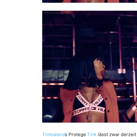
Timbaland
s Protege
Tink
lässt zwar derzeit