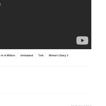
 In A Million
timbaland
Tink
Winter’s Diary 3