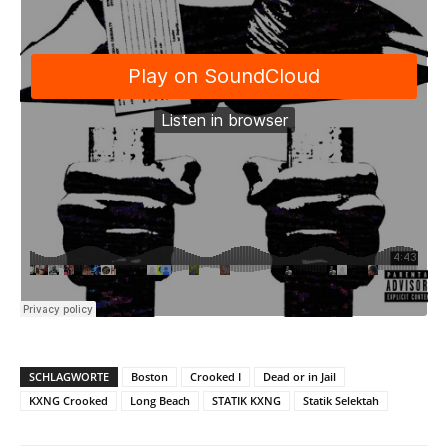
SCHLAGWORTE
Boston
Crooked I
Dead or in Jail
KXNG Crooked
Long Beach
STATIK KXNG
Statik Selektah