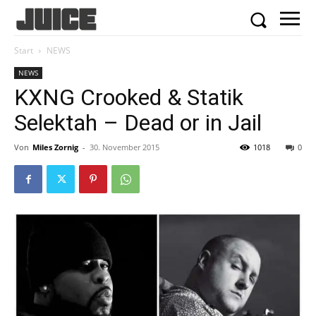
Start
NEWS
NEWS
KXNG Crooked & Statik
Selektah – Dead or in Jail
Von
Miles Zornig
-
30. November 2015
1018
0