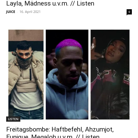
Layla, Mädness u.v.m. // Listen
JUICE
-
16. April 2021
0
LISTEN
Freitagsbombe: Haftbefehl, Ahzumjot,
Eunique, Megaloh u.v.m. // Listen