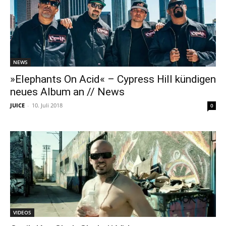
NEWS
»Elephants On Acid« – Cypress Hill kündigen
neues Album an // News
JUICE
-
10. Juli 2018
0
VIDEOS