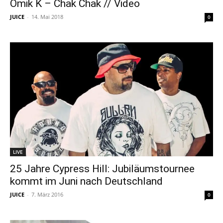
Omik K – Chak Chak // Video
JUICE
-
14. Mai 2018
0
LIVE
25 Jahre Cypress Hill: Jubiläumstournee
kommt im Juni nach Deutschland
JUICE
-
7. März 2016
0