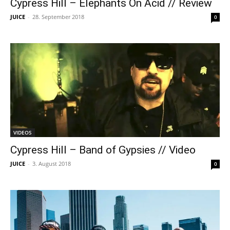
Cypress Hill – Elephants On Acid // Review
JUICE
-
28. September 2018
0
VIDEOS
Cypress Hill – Band of Gypsies // Video
JUICE
-
3. August 2018
0