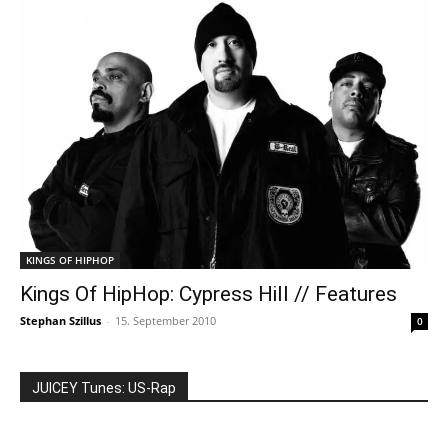
KINGS OF HIPHOP
Kings Of HipHop: Cypress Hill // Features
Stephan Szillus
-
15. September 2010
0
JUICEY Tunes: US-Rap