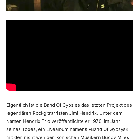
Eigentlich ist die Band Of Gypsies das letzten Projekt des
legendären Rockgitrarristen Jimi Hendrix. Unter dem
Namen Hendrix Trio veröffentlichte er 1970, im Jahr
seines Todes, ein Livealbum namens »Band Of Gypsys«
mit den nicht weniger ikonischen Musikern Buddy Miles