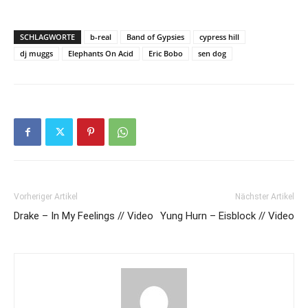
SCHLAGWORTE
b-real
Band of Gypsies
cypress hill
dj muggs
Elephants On Acid
Eric Bobo
sen dog
Vorheriger Artikel
Nächster Artikel
Drake – In My Feelings // Video
Yung Hurn – Eisblock // Video