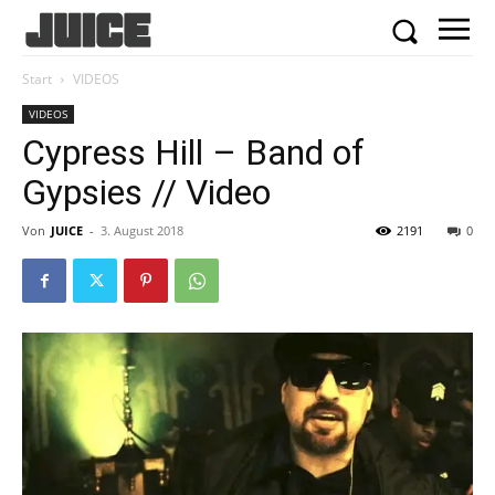
Start
VIDEOS
VIDEOS
Cypress Hill – Band of
Gypsies // Video
Von
JUICE
-
3. August 2018
2191
0