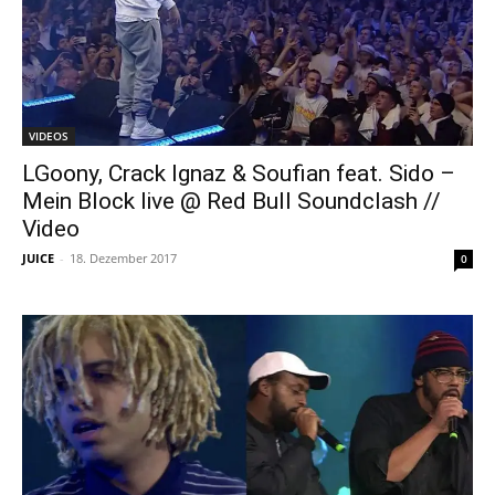
VIDEOS
LGoony, Crack Ignaz & Soufian feat. Sido –
Mein Block live @ Red Bull Soundclash //
Video
JUICE
-
18. Dezember 2017
0