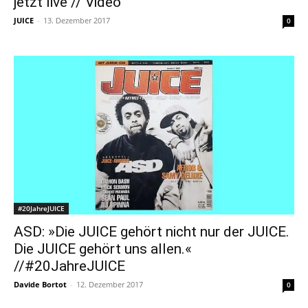
jetzt live // Video
JUICE
-
13. Dezember 2017
0
#20JahreJUICE
ASD: »Die JUICE gehört nicht nur der JUICE.
Die JUICE gehört uns allen.«
//#20JahreJUICE
Davide Bortot
-
12. Dezember 2017
0