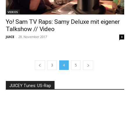
VIDEOS
Yo! Sam TV Raps: Samy Deluxe mit eigener
Talkshow // Video
JUICE
-
28. November 2017
0
3
4
5
JUICEY Tunes: US-Rap