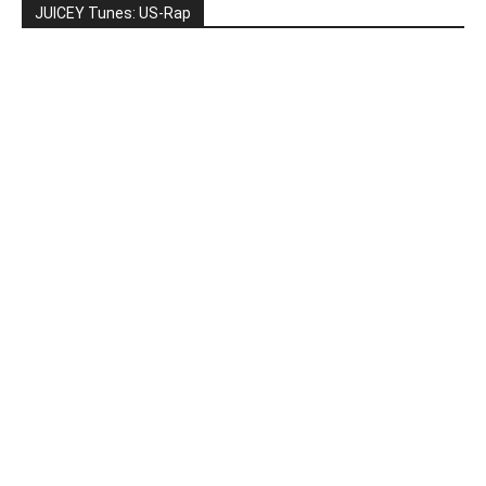
JUICEY Tunes: US-Rap