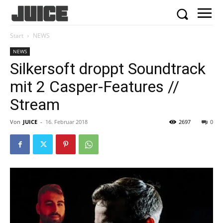
Start
NEWS
NEWS
Silkersoft droppt Soundtrack
mit 2 Casper-Features //
Stream
Von
JUICE
-
16. Februar 2018
2697
0