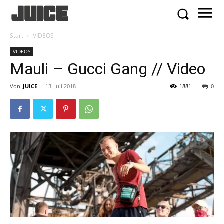
Start
VIDEOS
VIDEOS
Mauli – Gucci Gang // Video
Von
JUICE
-
13. Juli 2018
1881
0