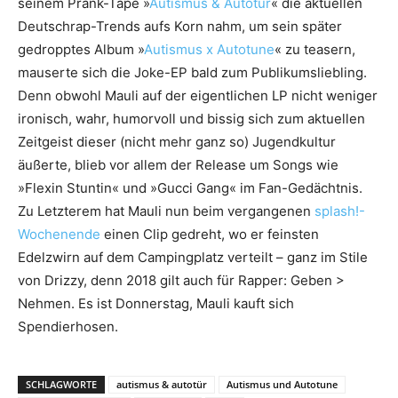
seinem Prank-Tape »
Autismus & Autotür
« die aktuellen
Deutschrap-Trends aufs Korn nahm, um sein später
gedropptes Album »
Autismus x Autotune
« zu teasern,
mauserte sich die Joke-EP bald zum Publikumsliebling.
Denn obwohl Mauli auf der eigentlichen LP nicht weniger
ironisch, wahr, humorvoll und bissig sich zum aktuellen
Zeitgeist dieser (nicht mehr ganz so) Jugendkultur
äußerte, blieb vor allem der Release um Songs wie
»Flexin Stuntin« und »Gucci Gang« im Fan-Gedächtnis.
Zu Letzterem hat Mauli nun beim vergangenen
splash!-
Wochenende
einen Clip gedreht, wo er feinsten
Edelzwirn auf dem Campingplatz verteilt – ganz im Stile
von Drizzy, denn 2018 gilt auch für Rapper: Geben >
Nehmen. Es ist Donnerstag, Mauli kauft sich
Spendierhosen.
SCHLAGWORTE
autismus & autotür
Autismus und Autotune