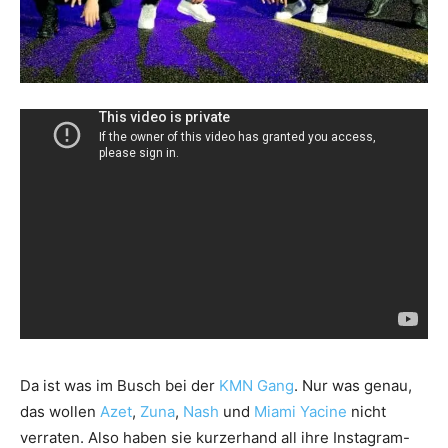
Da ist was im Busch bei der
KMN Gang
. Nur was genau,
das wollen
Azet
,
Zuna
,
Nash
und
Miami Yacine
nicht
verraten. Also haben sie kurzerhand all ihre Instagram-