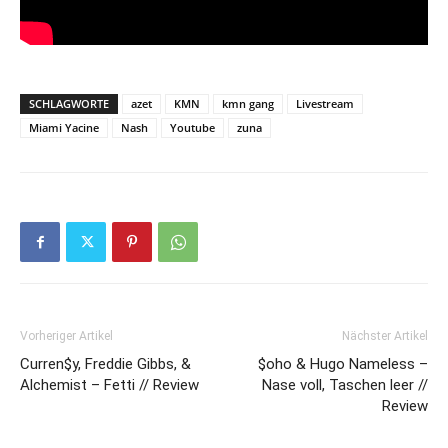
SCHLAGWORTE
azet
KMN
kmn gang
Livestream
Miami Yacine
Nash
Youtube
zuna
Vorheriger Artikel
Nächster Artikel
Curren$y, Freddie Gibbs, &
$oho & Hugo Nameless –
Alchemist – Fetti // Review
Nase voll, Taschen leer //
Review