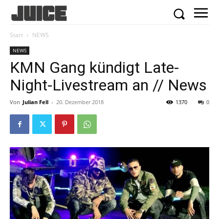
Start
NEWS
NEWS
KMN Gang kündigt Late-
Night-Livestream an // News
Von
Julian Fell
-
20. Dezember 2018
1370
0