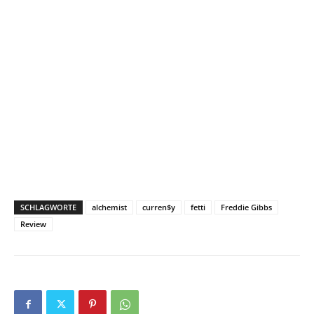
SCHLAGWORTE
alchemist
curren$y
fetti
Freddie Gibbs
Review