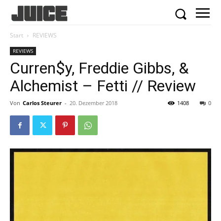
Start
REVIEWS
REVIEWS
Curren$y, Freddie Gibbs, &
Alchemist – Fetti // Review
Von
Carlos Steurer
-
20. Dezember 2018
1408
0