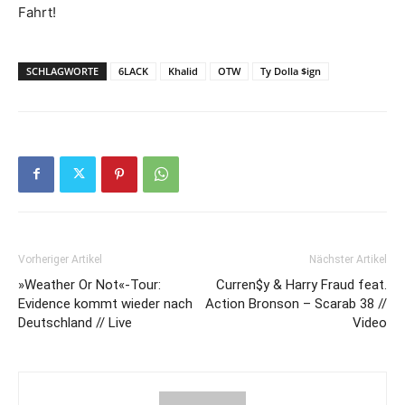
Fahrt!
SCHLAGWORTE
6LACK
Khalid
OTW
Ty Dolla $ign
Vorheriger Artikel
Nächster Artikel
»Weather Or Not«-Tour:
Curren$y & Harry Fraud feat.
Evidence kommt wieder nach
Action Bronson – Scarab 38 //
Deutschland // Live
Video