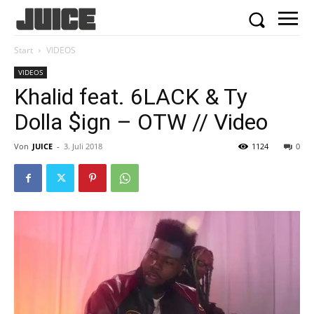
Start
VIDEOS
VIDEOS
Khalid feat. 6LACK & Ty
Dolla $ign – OTW // Video
Von
JUICE
-
3. Juli 2018
1124
0