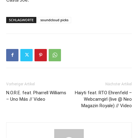
SCHLAGWORTE
soundcloud picks
Vorheriger Artikel
Nächster Artikel
N.O.R.E. feat. Pharrell Williams
Haiyti feat. RTO Ehrenfeld –
– Uno Más // Video
Webcamgirl (live @ Neo
Magazin Royale) // Video