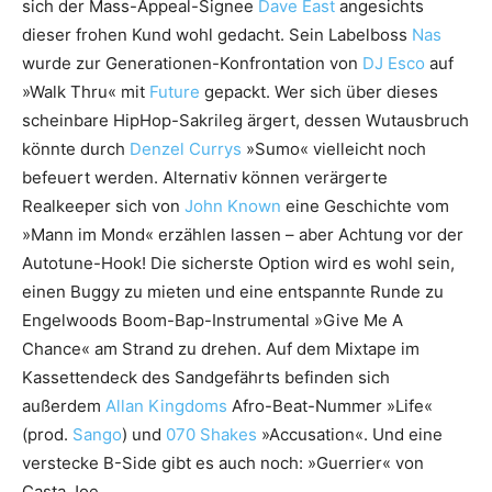
sich der Mass-Appeal-Signee
Dave East
angesichts
dieser frohen Kund wohl gedacht. Sein Labelboss
Nas
wurde zur Generationen-Konfrontation von
DJ Esco
auf
»Walk Thru« mit
Future
gepackt. Wer sich über dieses
scheinbare HipHop-Sakrileg ärgert, dessen Wutausbruch
könnte durch
Denzel Currys
»Sumo« vielleicht noch
befeuert werden. Alternativ können verärgerte
Realkeeper sich von
John Known
eine Geschichte vom
»Mann im Mond« erzählen lassen – aber Achtung vor der
Autotune-Hook! Die sicherste Option wird es wohl sein,
einen Buggy zu mieten und eine entspannte Runde zu
Engelwoods Boom-Bap-Instrumental »Give Me A
Chance« am Strand zu drehen. Auf dem Mixtape im
Kassettendeck des Sandgefährts befinden sich
außerdem
Allan Kingdoms
Afro-Beat-Nummer »Life«
(prod.
Sango
) und
070 Shakes
»Accusation«. Und eine
verstecke B-Side gibt es auch noch: »Guerrier« von
Casta Joe.