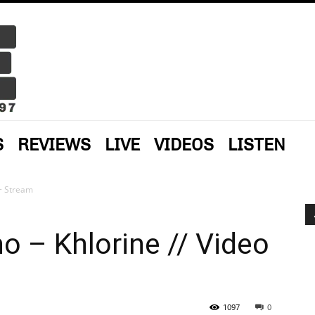
S
REVIEWS
LIVE
VIDEOS
LISTEN
 + Stream
o – Khlorine // Video
1097
0