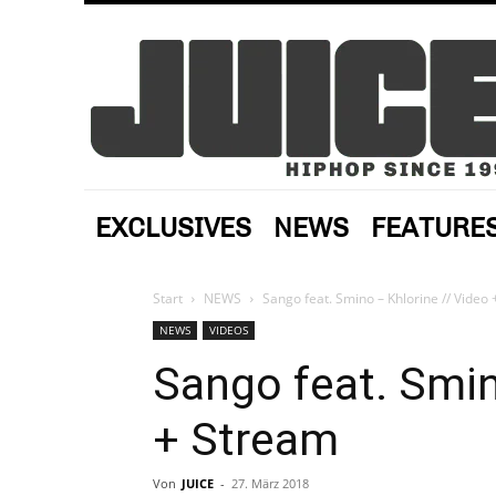
EXCLUSIVES
NEWS
FEATURE
Start
NEWS
Sango feat. Smino – Khlorine // Video
NEWS
VIDEOS
Sango feat. Smin
+ Stream
Von
JUICE
-
27. März 2018