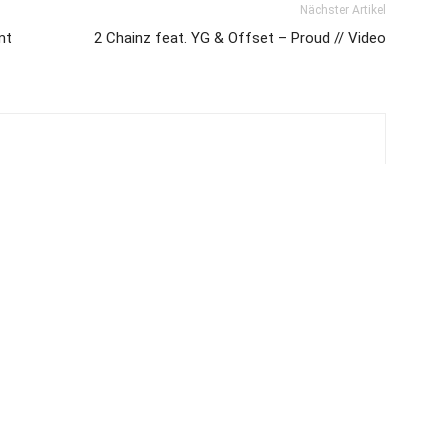
Nächster Artikel
mt
2 Chainz feat. YG & Offset – Proud // Video
PRAKTIKUM BEI JUICE
MEDIADATE