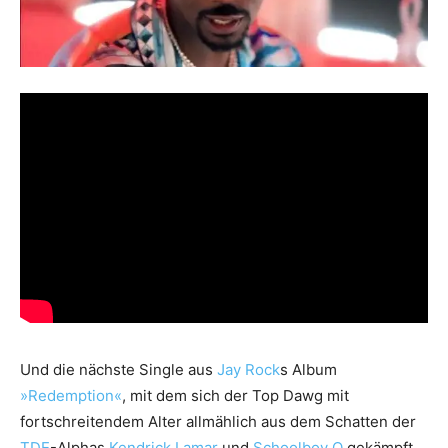
Und die nächste Single aus
Jay Rock
s Album
»Redemption«
, mit dem sich der Top Dawg mit
fortschreitendem Alter allmählich aus dem Schatten der
TDE
-Alphas
Kendrick Lamar
und
Schoolboy Q
gekämpft