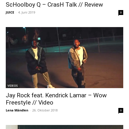
ScHoolboy Q – CrasH Talk // Review
JUICE
-
4. Juni 2019
0
VIDEOS
Jay Rock feat. Kendrick Lamar – Wow
Freestyle // Video
Lena Mändlen
-
26. Oktober 2018
0