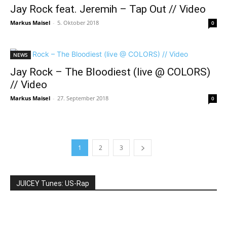
Jay Rock feat. Jeremih – Tap Out // Video
Markus Maisel
-
5. Oktober 2018
0
NEWS
Jay Rock – The Bloodiest (live @ COLORS)
// Video
Markus Maisel
-
27. September 2018
0
1
2
3
JUICEY Tunes: US-Rap