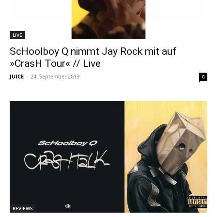
LIVE
ScHoolboy Q nimmt Jay Rock mit auf
»CrasH Tour« // Live
JUICE
-
24. September 2019
0
REVIEWS