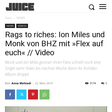
Start
NEWS
NEWS
VIDEOS
Rags to riches: Ion Miles und
Monk von BHZ mit »Flex auf
euch« // Video
Monk und Ion Miles gönnen ihren Fans schnell noch eine
Single samt Video bis nächste Woche dann ihr Kollabo-
Album droppt.
Von
Anna Mohtadi
-
22. März 2019
3174
0