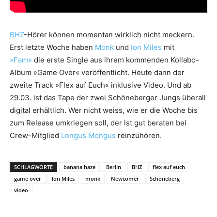
BHZ
-Hörer können momentan wirklich nicht meckern.
Erst letzte Woche haben
Monk
und
Ion Miles
mit
»Fam«
die erste Single aus ihrem kommenden Kollabo-
Album »Game Over« veröffentlicht. Heute dann der
zweite Track »Flex auf Euch« inklusive Video. Und ab
29.03. ist das Tape der zwei Schöneberger Jungs überall
digital erhältlich. Wer nicht weiss, wie er die Woche bis
zum Release umkriegen soll, der ist gut beraten bei
Crew-Mitglied
Longus Mongus
reinzuhören.
SCHLAGWORTE
banana haze
Berlin
BHZ
flex auf euch
game over
Ion Miles
monk
Newcomer
Schöneberg
video