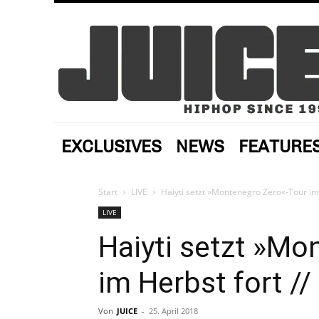
EXCLUSIVES
NEWS
FEATURE
Start
LIVE
Haiyti setzt »Montenegro Zero«-Tour im 
LIVE
Haiyti setzt »Mo
im Herbst fort //
Von
JUICE
-
25. April 2018