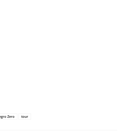
gro Zero
tour