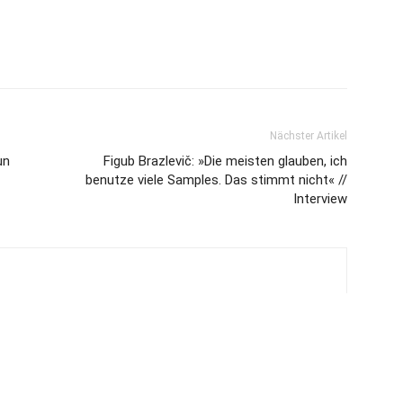
Nächster Artikel
un
Figub Brazlevič: »Die meisten glauben, ich
benutze viele Samples. Das stimmt nicht« //
Interview