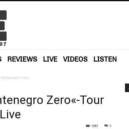
S
REVIEWS
LIVE
VIDEOS
LISTEN
Herbst fort // Live
ntenegro Zero«-Tour
 Live
1581
0