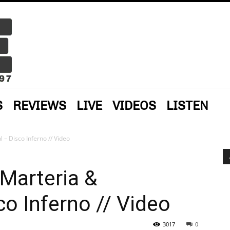
S
REVIEWS
LIVE
VIDEOS
LISTEN
 – Disco Inferno // Video
 Marteria &
co Inferno // Video
3017
0