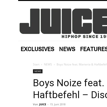
EXCLUSIVES
NEWS
FEATURE
Start
NEWS
Boys Noize feat. Marteria & Haftbefehl
NEWS
Boys Noize feat.
Haftbefehl – Dis
Von
JUICE
-
15. Juni 2018