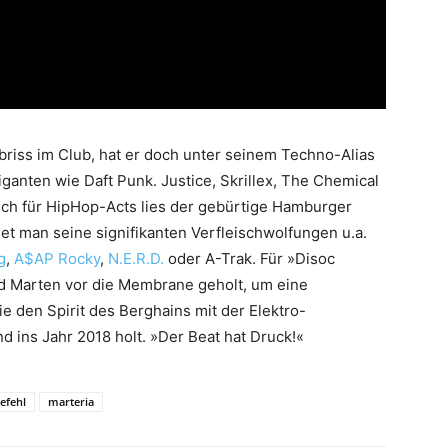
Abriss im Club, hat er doch unter seinem Techno-Alias
anten wie Daft Punk. Justice, Skrillex, The Chemical
uch für HipHop-Acts lies der gebürtige Hamburger
et man seine signifikanten Verfleischwolfungen u.a.
g
,
A$AP Rocky
,
N.E.R.D.
oder A-Trak. Für »Disoc
und Marten vor die Membrane geholt, um eine
 den Spirit des Berghains mit der Elektro-
 ins Jahr 2018 holt. »Der Beat hat Druck!«
efehl
marteria