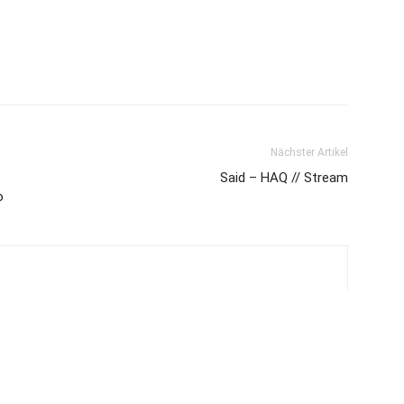
Nächster Artikel
Said – HAQ // Stream
o