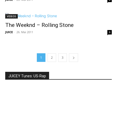
VIDEOS
The Weeknd – Rolling Stone
JUICE
-
26. Mai 2011
0
1
2
3
JUICEY Tunes: US-Rap