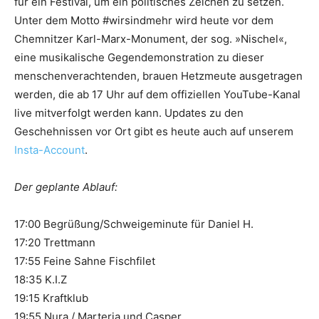
für ein Festival, um ein politisches Zeichen zu setzen.
Unter dem Motto #wirsindmehr wird heute vor dem
Chemnitzer Karl-Marx-Monument, der sog. »Nischel«,
eine musikalische Gegendemonstration zu dieser
menschenverachtenden, brauen Hetzmeute ausgetragen
werden, die ab 17 Uhr auf dem offiziellen YouTube-Kanal
live mitverfolgt werden kann. Updates zu den
Geschehnissen vor Ort gibt es heute auch auf unserem
Insta-Account
.
Der geplante Ablauf:
17:00 Begrüßung/Schweigeminute für Daniel H.
17:20 Trettmann
17:55 Feine Sahne Fischfilet
18:35 K.I.Z
19:15 Kraftklub
19:55 Nura / Marteria und Casper