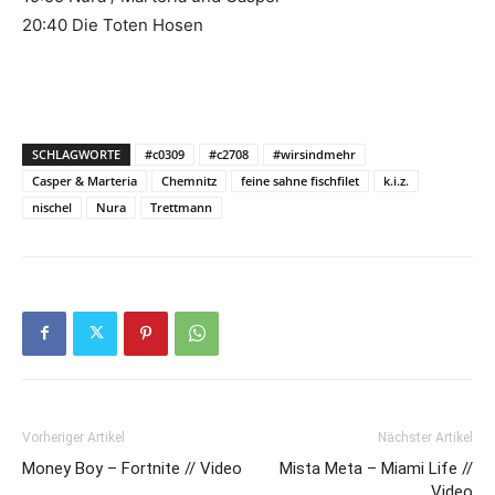
20:40 Die Toten Hosen
SCHLAGWORTE
#c0309
#c2708
#wirsindmehr
Casper & Marteria
Chemnitz
feine sahne fischfilet
k.i.z.
nischel
Nura
Trettmann
Vorheriger Artikel
Nächster Artikel
Money Boy – Fortnite // Video
Mista Meta – Miami Life //
Video