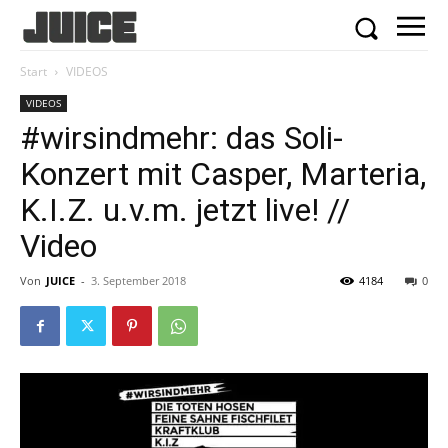
Start
VIDEOS
VIDEOS
#wirsindmehr: das Soli-
Konzert mit Casper, Marteria,
K.I.Z. u.v.m. jetzt live! //
Video
Von
JUICE
-
3. September 2018
4184
0