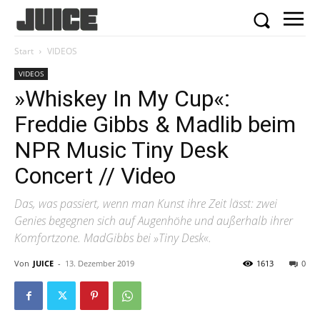
Start
VIDEOS
VIDEOS
»Whiskey In My Cup«:
Freddie Gibbs & Madlib beim
NPR Music Tiny Desk
Concert // Video
Das, was passiert, wenn man Kunst ihre Zeit lässt: zwei
Genies begegnen sich auf Augenhöhe und außerhalb ihrer
Komfortzone. MadGibbs bei »Tiny Desk«.
Von
JUICE
-
13. Dezember 2019
1613
0