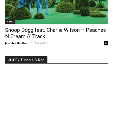
NEWS
Snoop Dogg feat. Charlie Wilson – Peaches
N Cream // Track
Jennifer Hartha
-
10. März 2015
0
JUICEY Tunes: US-Rap