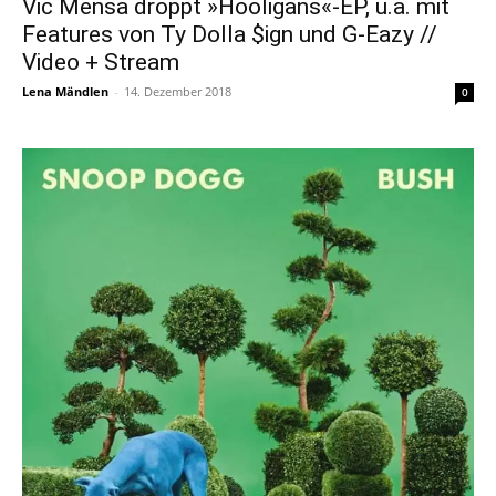
Vic Mensa droppt »Hooligans«-EP, u.a. mit
Features von Ty Dolla $ign und G-Eazy //
Video + Stream
Lena Mändlen
-
14. Dezember 2018
0