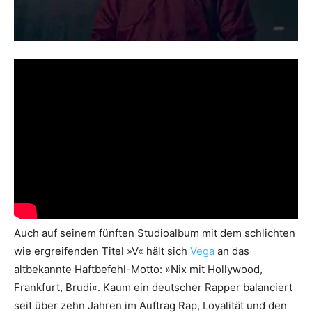
Auch auf seinem fünften Studioalbum mit dem schlichten
wie ergreifenden Titel »V« hält sich
Vega
an das
altbekannte Haftbefehl-Motto: »Nix mit Hollywood,
Frankfurt, Brudi«. Kaum ein deutscher Rapper balanciert
seit über zehn Jahren im Auftrag Rap, Loyalität und den