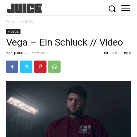
Start
VIDEOS
VIDEOS
Vega – Ein Schluck // Video
Von
JUICE
-
1. März 2018
1668
0