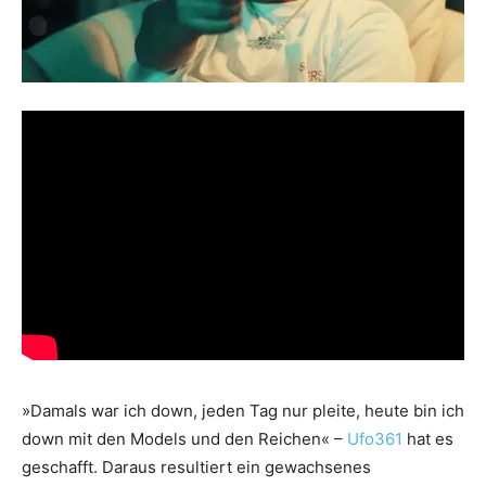
»Damals war ich down, jeden Tag nur pleite, heute bin ich
down mit den Models und den Reichen« –
Ufo361
hat es
geschafft. Daraus resultiert ein gewachsenes