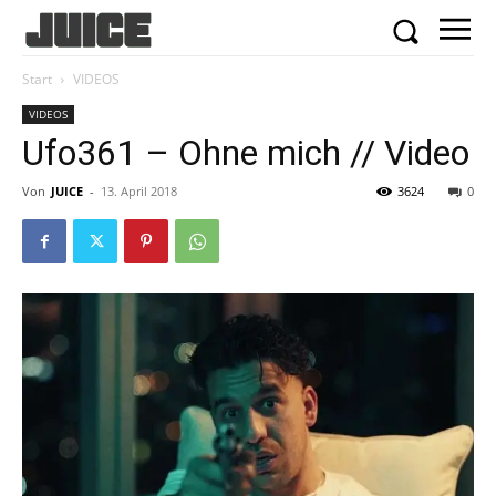
Start
VIDEOS
VIDEOS
Ufo361 – Ohne mich // Video
Von
JUICE
-
13. April 2018
3624
0