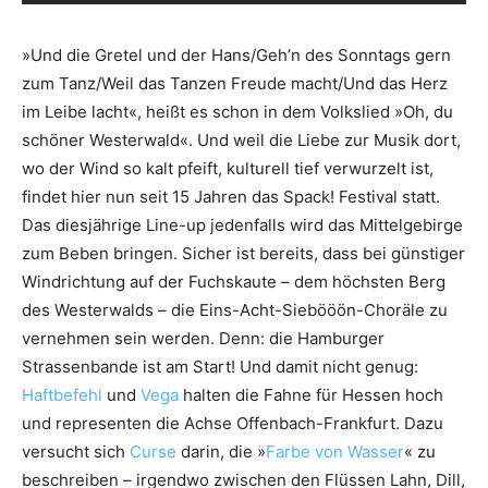
»Und die Gretel und der Hans/Geh’n des Sonntags gern
zum Tanz/Weil das Tanzen Freude macht/Und das Herz
im Leibe lacht«, heißt es schon in dem Volkslied »Oh, du
schöner Westerwald«. Und weil die Liebe zur Musik dort,
wo der Wind so kalt pfeift, kulturell tief verwurzelt ist,
findet hier nun seit 15 Jahren das Spack! Festival statt.
Das diesjährige Line-up jedenfalls wird das Mittelgebirge
zum Beben bringen. Sicher ist bereits, dass bei günstiger
Windrichtung auf der Fuchskaute – dem höchsten Berg
des Westerwalds – die Eins-Acht-Siebööön-Choräle zu
vernehmen sein werden. Denn: die Hamburger
Strassenbande ist am Start! Und damit nicht genug:
Haftbefehl
und
Vega
halten die Fahne für Hessen hoch
und representen die Achse Offenbach-Frankfurt. Dazu
versucht sich
Curse
darin, die »
Farbe von Wasser
« zu
beschreiben – irgendwo zwischen den Flüssen Lahn, Dill,