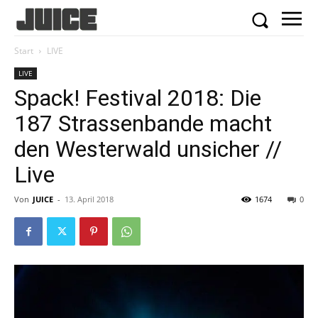
Start
LIVE
LIVE
Spack! Festival 2018: Die
187 Strassenbande macht
den Westerwald unsicher //
Live
Von
JUICE
-
13. April 2018
1674
0