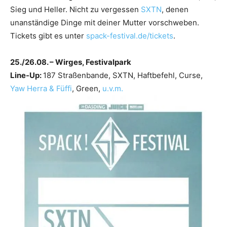
Sieg und Heller. Nicht zu vergessen
SXTN
, denen
unanständige Dinge mit deiner Mutter vorschweben.
Tickets gibt es unter
spack-festival.de/tickets
.
25./26.08. – Wirges, Festivalpark
Line-Up:
187 Straßenbande, SXTN, Haftbefehl, Curse,
Yaw Herra & Füffi
, Green,
u.v.m.