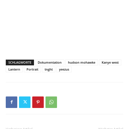
SCHLAGWORTE
Dokumentation
hudson mohawke
Kanye west
Lantern
Portrait
tnght
yeezus