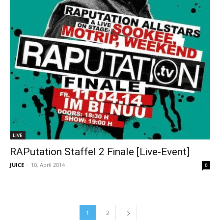
LIVE
RAPutation Staffel 2 Finale [Live-Event]
JUICE
-
10. April 2014
0
1
2