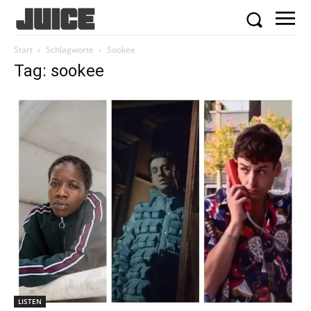
Start
Schlagworte
Sookee
Tag: sookee
LISTEN