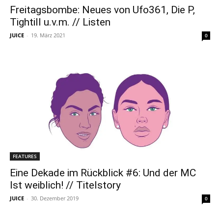
Freitagsbombe: Neues von Ufo361, Die P,
Tightill u.v.m. // Listen
JUICE
-
19. März 2021
0
FEATURES
Eine Dekade im Rückblick #6: Und der MC
Ist weiblich! // Titelstory
JUICE
-
30. Dezember 2019
0