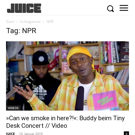
Start
Schlagworte
NPR
Tag: NPR
VIDEOS
»Can we smoke in here?!«: Buddy beim Tiny
Desk Concert // Video
JUICE
-
10. Januar 2019
0