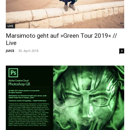
LIVE
Marsimoto geht auf »Green Tour 2019« //
Live
JUICE
-
30. April 2018
0