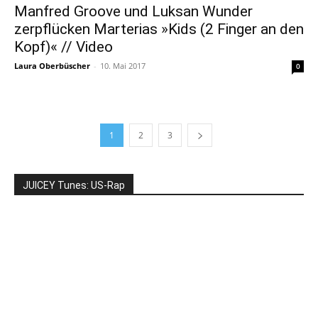
Manfred Groove und Luksan Wunder
zerpflücken Marterias »Kids (2 Finger an den
Kopf)« // Video
Laura Oberbüscher
-
10. Mai 2017
0
1
2
3
JUICEY Tunes: US-Rap