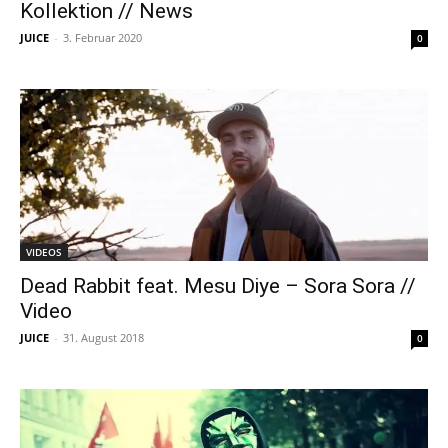
Kollektion // News
JUICE
-
3. Februar 2020
0
VIDEOS
Dead Rabbit feat. Mesu Diye – Sora Sora //
Video
JUICE
-
31. August 2018
0