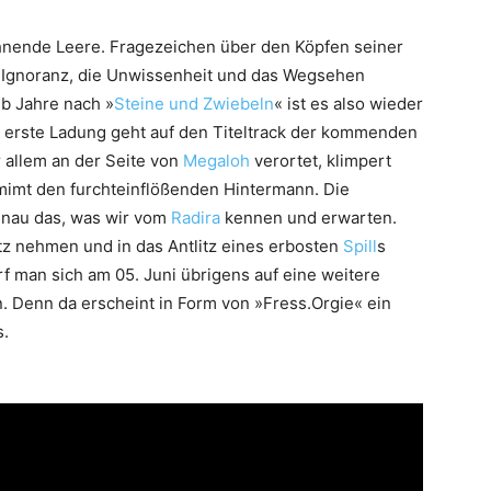
ähnende Leere. Fragezeichen über den Köpfen seiner
Ignoranz, die Unwissenheit und das Wegsehen
b Jahre nach »
Steine und Zwiebeln
« ist es also wieder
e erste Ladung geht auf den Titeltrack der kommenden
 allem an der Seite von
Megaloh
verortet, klimpert
mimt den furchteinflößenden Hintermann. Die
enau das, was wir vom
Radira
kennen und erwarten.
atz nehmen und in das Antlitz eines erbosten
Spill
s
f man sich am 05. Juni übrigens auf eine weitere
. Denn da erscheint in Form von »Fress.Orgie« ein
s.