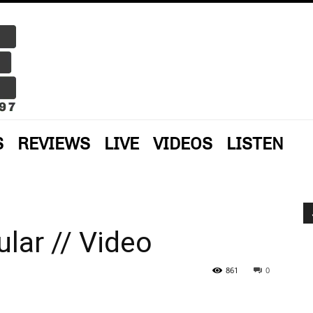
S
REVIEWS
LIVE
VIDEOS
LISTEN
ular // Video
861
0