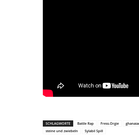
SCHLAGWORTE
Battle Rap
Fress.Orgie
ghanaian
steine und zwiebeln
Sylabil Spill