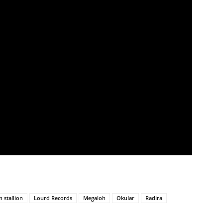
 stallion
Lourd Records
Megaloh
Okular
Radira