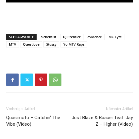
SCHLAGWORTE
alchemist
DJ Premier
evidence
MC Lyte
MTV
Questlove
Stussy
Yo MTV Raps
Vorheriger Artikel
Nächster Artikel
Quasimoto – Catchin‘ The
Just Blaze & Baauer feat. Jay
Vibe (Video)
Z – Higher (Video)