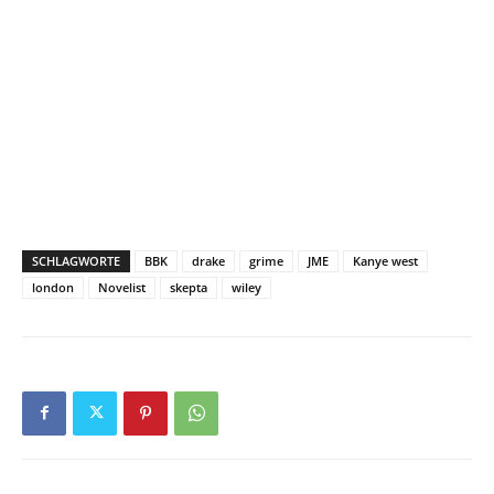
SCHLAGWORTE
BBK
drake
grime
JME
Kanye west
london
Novelist
skepta
wiley