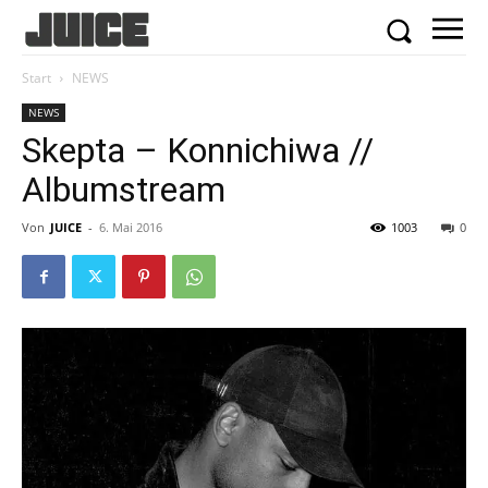
Start
NEWS
NEWS
Skepta – Konnichiwa //
Albumstream
Von
JUICE
-
6. Mai 2016
1003
0