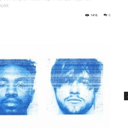
eutet.
1416
0