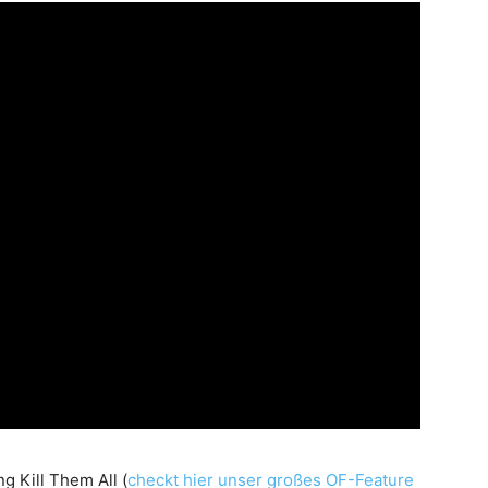
 Kill Them All (
checkt hier unser großes OF-Feature