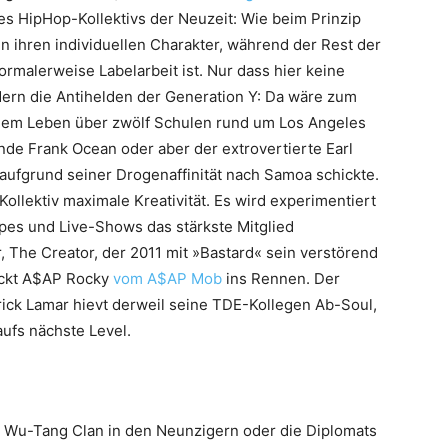
es HipHop-Kollektivs der Neuzeit: Wie beim Prinzip
 ihren individuellen Charakter, während der Rest der
malerweise Labelarbeit ist. Nur dass hier keine
ern die Antihelden der Generation Y: Da wäre zum
einem Leben über zwölf Schulen rund um Los Angeles
nde Frank Ocean oder aber der extrovertierte Earl
 aufgrund seiner Drogenaffinität nach Samoa schickte.
Kollektiv maximale Kreativität. Es wird experimentiert
pes und Live-Shows das stärkste Mitglied
r, The Creator, der 2011 mit »Bastard« sein verstörend
hickt A$AP Rocky
vom A$AP Mob
ins Rennen. Der
ick Lamar hievt derweil seine TDE-Kollegen Ab-Soul,
ufs nächste Level.
 Wu-Tang Clan in den Neunzigern oder die Diplomats