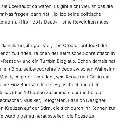
sie überhaupt da waren. Es gibt nicht viel, an das die
r Nas fragen, dann hat HipHop seine politische
lkonform. »Hip Hop Is Dead« – eine Revolution muss
r damals 16-jährige Tyler, The Creator entdeckt die
ör zu finden, reichen der heimische Schreibtisch in
n »Reason« und ein Tumblr-Blog aus. Schon damals hat
e, ein Blog, selbstgedrehte Videos zwischen Wahnsinn
Musik, inspiriert von dem, was Kanye und Co. in die
 eine Einzelperson. In der Highschool und über
k aus über 40 Leuten zusammen, der ihn bei der
deomacher, Musiker, Fotografen, Fashion Designer
n Kreuzen auf der Stirn, die sich durch ihr Können auf
ie würdig genug herausstellen, die Posse zu