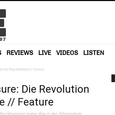
S
REVIEWS
LIVE
VIDEOS
LISTEN
on der Rap-Kollektive // Feature
sure: Die Revolution
e // Feature
d Brockhampton haben Rap in den Zehnerjahren