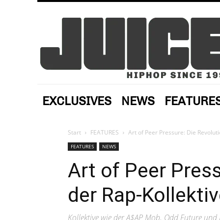
EXCLUSIVES
NEWS
FEATURE
Start
FEATURES
Art of Peer Pressure: Die Revoluti
FEATURES
NEWS
Art of Peer Pres
der Rap-Kollektiv
Kollektive wie der A$AP Mob, Odd Future un