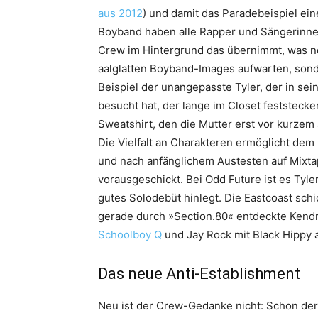
aus 2012
) und damit das Paradebeispiel ein
Boyband haben alle Rapper und Sängerinnen
Crew im Hintergrund das übernimmt, was nor
aalglatten Boyband-Images aufwarten, sond
Beispiel der unangepasste Tyler, der in s
besucht hat, der lange im Closet feststecke
Sweatshirt, den die Mutter erst vor kurzem
Die Vielfalt an Charakteren ermöglicht dem 
und nach anfänglichem Austesten auf Mixta
vorausgeschickt. Bei Odd Future ist es Tyle
gutes Solodebüt hinlegt. Die Eastcoast sc
gerade durch »Section.80« entdeckte Kendr
Schoolboy Q
und Jay Rock mit Black Hippy a
Das neue Anti-Establishment
Neu ist der Crew-Gedanke nicht: Schon der