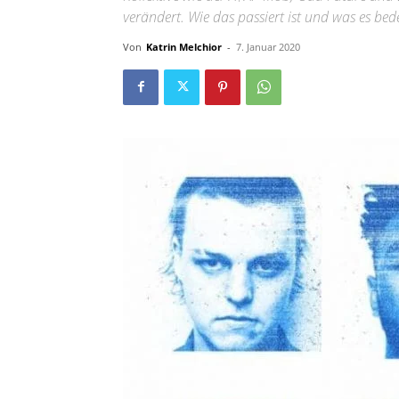
verändert. Wie das passiert ist und was es bed
Von
Katrin Melchior
-
7. Januar 2020