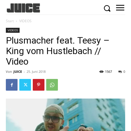
Start
VIDEOS
VIDEOS
Plusmacher feat. Teesy –
King vom Hustlebach //
Video
Von
JUICE
-
25. Juni 2018
1567
0