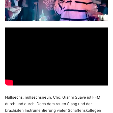
Nullsechs, nullsechsneun, Cho: Gianni Suave ist FFM
durch und durch. Doch dem rauen Slang und der
brachialen Instrumentierung vieler Schaffenskollegen