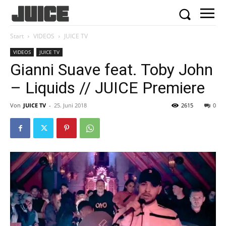
Start
VIDEOS
JUICE TV
VIDEOS
JUICE TV
Gianni Suave feat. Toby John
– Liquids // JUICE Premiere
Von
JUICE TV
-
25. Juni 2018
2615
0