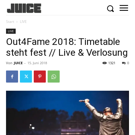
Start
LIVE
LIVE
Out4Fame 2018: Timetable
steht fest // Live & Verlosung
Von
JUICE
-
15. Juni 2018
1321
0