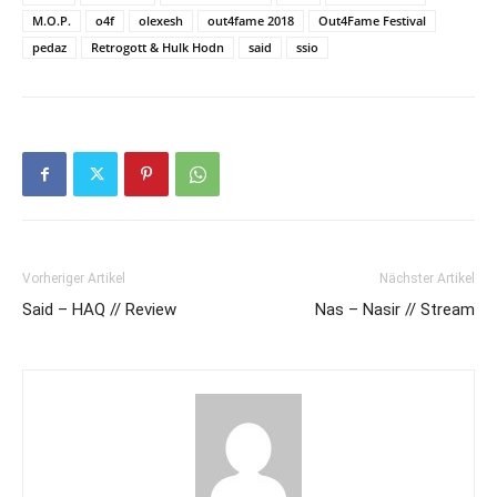
M.O.P.
o4f
olexesh
out4fame 2018
Out4Fame Festival
pedaz
Retrogott & Hulk Hodn
said
ssio
Vorheriger Artikel
Nächster Artikel
Said – HAQ // Review
Nas – Nasir // Stream