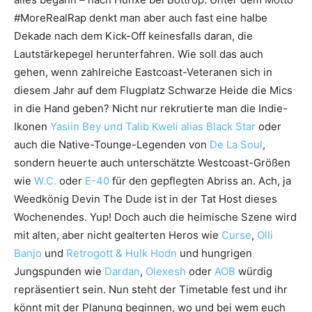
#MoreRealRap denkt man aber auch fast eine halbe
Dekade nach dem Kick-Off keinesfalls daran, die
Lautstärkepegel herunterfahren. Wie soll das auch
gehen, wenn zahlreiche Eastcoast-Veteranen sich in
diesem Jahr auf dem Flugplatz Schwarze Heide die Mics
in die Hand geben? Nicht nur rekrutierte man die Indie-
Ikonen
Yasiin Bey und Talib Kweli alias Black Star
oder
auch die Native-Tounge-Legenden von
De La Soul
,
sondern heuerte auch unterschätzte Westcoast-Größen
wie
W.C.
oder
E-40
für den gepflegten Abriss an. Ach, ja
Weedkönig Devin The Dude ist in der Tat Host dieses
Wochenendes. Yup! Doch auch die heimische Szene wird
mit alten, aber nicht gealterten Heros wie
Curse
,
Olli
Banjo
und
Retrogott & Hulk Hodn
und hungrigen
Jungspunden wie
Dardan
,
Olexesh
oder
AOB
würdig
repräsentiert sein. Nun steht der Timetable fest und ihr
könnt mit der Planung beginnen, wo und bei wem euch